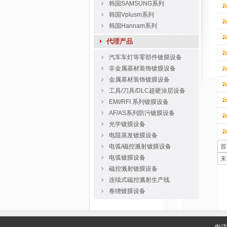
韩国SAMSUNG系列
韩国Vplusm系列
韩国Hannam系列
代理产品
汽车车灯等零部件镀膜设备
非金属基材装饰镀膜设备
金属基材装饰镀膜设备
工具/刀具/DLC超硬涂层设备
EMI/RFI 系列镀膜设备
AF/AS系列防污镀膜设备
光学镀膜设备
电阻蒸发镀膜设备
电弧/磁控溅射镀膜设备
首
电弧镀膜设备
末
磁控溅射镀膜设备
连续式磁控溅射生产线
卷绕镀膜设备